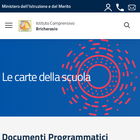
Vai ai contenuti
Vai al menu di navigazione
Vai al footer
Ministero dell'Istruzione e del Merito
Istituto Comprensivo
Bricherasio
Le carte della scuola
Documenti Programmatici