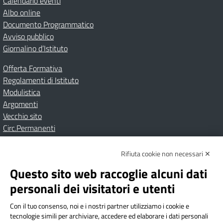
Calendario eventi
Albo online
Documento Programmatico
Avviso pubblico
Giornalino d’Istituto
Offerta Formativa
Regolamenti di Istituto
Modulistica
Argomenti
Vecchio sito
Circ.Permanenti
Rifiuta cookie non necessari ✕
Amministrazione Trasparente
Albo online
Privacy Policy
Dichiarazione di accessibilità
Contatti
Note Legali
Questo sito web raccoglie alcuni dati
personali dei visitatori e utenti
Con il tuo consenso, noi e i nostri partner utilizziamo i cookie e
Istituto Comprensivo Bricherasio
tecnologie simili per archiviare, accedere ed elaborare i dati personali
Via Cesare Bollea n. 3 - 10064 Bricherasio (TO) | P.E.O.: