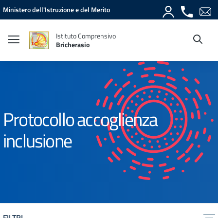
Vai ai contenuti
Vai al menu di navigazione
Vai al footer
Ministero dell'Istruzione e del Merito
Istituto Comprensivo
Bricherasio
Protocollo accoglienza
inclusione
FILTRI