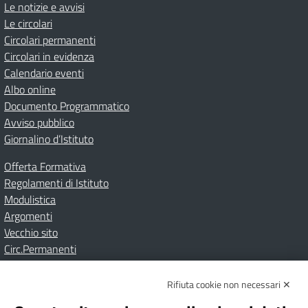
Le notizie e avvisi
Le circolari
Circolari permanenti
Circolari in evidenza
Calendario eventi
Albo online
Documento Programmatico
Avviso pubblico
Giornalino d’Istituto
Offerta Formativa
Regolamenti di Istituto
Modulistica
Argomenti
Vecchio sito
Circ.Permanenti
Rifiuta cookie non necessari ✕
Amministrazione Trasparente
Albo online
Privacy Policy
Dichiarazione di accessibilità
Contatti
Note Legali