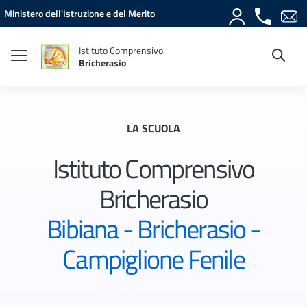
Vai ai contenuti
Vai al menu di navigazione
Vai al footer
Ministero dell'Istruzione e del Merito
Istituto Comprensivo
Bricherasio
LA SCUOLA
Istituto Comprensivo
Bricherasio
Bibiana - Bricherasio -
Campiglione Fenile