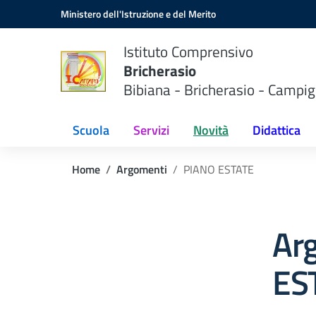
Vai ai contenuti
Vai al menu di navigazione
Vai al footer
Ministero dell'Istruzione e del Merito
Istituto Comprensivo
Bricherasio
Bibiana - Bricherasio - Campig
Scuola
Servizi
Novità
Didattica
Home
Argomenti
PIANO ESTATE
Ar
ES