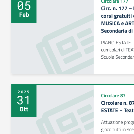
05
Circolare 177
Circ. n. 177 –
Feb
corsi gratuiti
MUSICA e ART
Secondaria di
PIANO ESTATE - is
curricolari di 
Scuola Secondari
2025
31
Circolare 87
Circolare n. 
Ott
ESTATE – Teatr
Attuazione prog
gioco tutti in sc