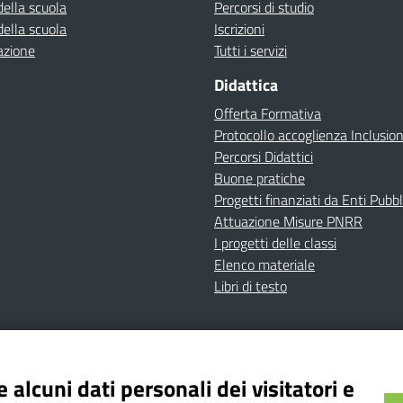
della scuola
Percorsi di studio
della scuola
Iscrizioni
azione
Tutti i servizi
Didattica
Offerta Formativa
Protocollo accoglienza Inclusio
Percorsi Didattici
Buone pratiche
Progetti finanziati da Enti Pubbl
Attuazione Misure PNRR
I progetti delle classi
Elenco materiale
Libri di testo
cy
Dichiarazione di accessibilità
Contatti
Note Legali
 alcuni dati personali dei visitatori e