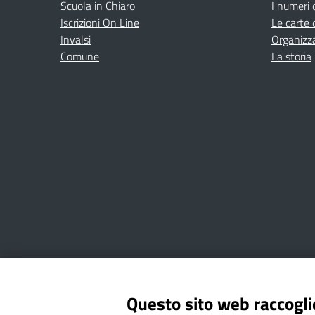
Scuola in Chiaro
I numeri 
Iscrizioni On Line
Le carte 
Invalsi
Organizz
Comune
La storia
Amministrazione Trasparente
Albo online
Privacy Poli
Questo sito web raccoglie