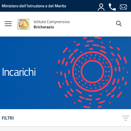
Vai ai contenuti
Vai al menu di navigazione
Vai al footer
Ministero dell'Istruzione e del Merito
Istituto Comprensivo
Bricherasio
Incarichi
FILTRI