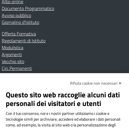
Albo online
Documento Programmatico
Avviso pubblico
Giornalino d’Istituto
Offerta Formativa
Regolamenti di Istituto
Modulistica
Argomenti
Vecchio sito
Circ.Permanenti
Rifiuta cookie non necessari ✕
Amministrazione Trasparente
Albo online
Privacy Policy
Dichiarazione di accessibilità
Contatti
Note Legali
Questo sito web raccoglie alcuni dati
personali dei visitatori e utenti
Con il tuo consenso, noi e i nostri partner utilizziamo i cookie e
Istituto Comprensivo Bricherasio
tecnologie simili per archiviare, accedere ed elaborare i dati personali
Via Cesare Bollea n. 3 - 10064 Bricherasio (TO) | P.E.O.:
come, ad esempio, la visita al sito web o la personalizzazione degli