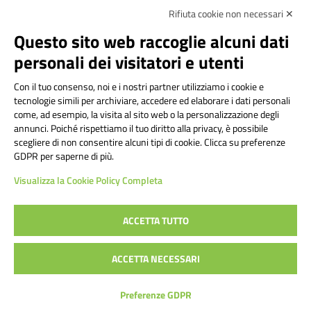
Rifiuta cookie non necessari ✕
Amministrazione Trasparente
Albo online
Privacy Policy
Dichiarazione di accessibilità
Contatti
Note Legali
Questo sito web raccoglie alcuni dati
personali dei visitatori e utenti
Con il tuo consenso, noi e i nostri partner utilizziamo i cookie e
Istituto Comprensivo Bricherasio
tecnologie simili per archiviare, accedere ed elaborare i dati personali
Via Cesare Bollea n. 3 - 10064 Bricherasio (TO) | P.E.O.:
come, ad esempio, la visita al sito web o la personalizzazione degli
toic84200d@istruzione.it | P.E.C.:
annunci. Poiché rispettiamo il tuo diritto alla privacy, è possibile
scegliere di non consentire alcuni tipi di cookie. Clicca su preferenze
toic84200d@pec.istruzione.it
GDPR per saperne di più.
Codice Fiscale: 94544620019 | Cod. Meccanografico:
Visualizza la Cookie Policy Completa
TOIC84200D | Codice IPA: istsc_toic84200d | Codice
Univoco: UFYI9M
ACCETTA TUTTO
Sito web realizzato da AVVALE SPA
|
Concept & Design by
ACCETTA NECESSARI
Designers Italia
Preferenze GDPR