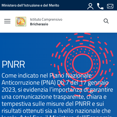
Vai ai contenuti
Vai al menu di navigazione
Vai al footer
Ministero dell'Istruzione e del Merito
Istituto Comprensivo
Bricherasio
PNRR
Come indicato nel Piano Nazionale
Anticorruzione (PNA) Db.7 del 17 gennaio
2023, si evidenzia l’importanza di garantire
una comunicazione trasparente, chiara e
tempestiva sulle misure del PNRR e sui
risultati ottenuti sia a livello nazionale che