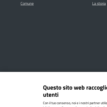
Comune
La storia
Amministrazione Trasparente
Albo online
Privacy Poli
Questo sito web raccoglie
utenti
Via Cesare Bollea n. 3 - 10064 
Con il tuo consenso, noi e i nostri partner util
Codice Fiscale: 94544620019 | C