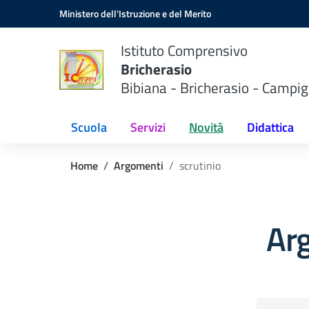
Vai ai contenuti
Vai al menu di navigazione
Vai al footer
Ministero dell'Istruzione e del Merito
Istituto Comprensivo
Bricherasio
Bibiana - Bricherasio - Campig
Scuola
Servizi
Novità
Didattica
Home
Argomenti
scrutinio
Arg