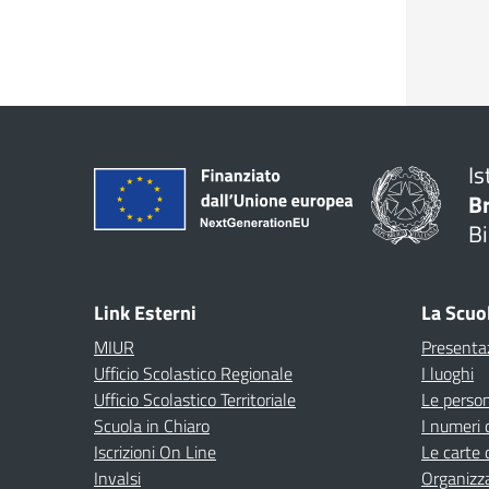
Is
B
Bi
Link Esterni
La Scuo
MIUR
Presenta
Ufficio Scolastico Regionale
I luoghi
Ufficio Scolastico Territoriale
Le perso
Scuola in Chiaro
I numeri 
Iscrizioni On Line
Le carte 
Invalsi
Organizz