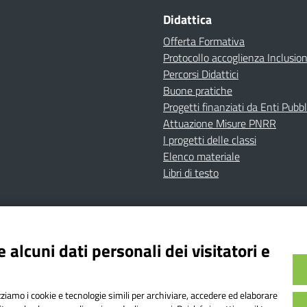
Didattica
Offerta Formativa
Protocollo accoglienza Inclusio
Percorsi Didattici
Buone pratiche
Progetti finanziati da Enti Pubbl
Attuazione Misure PNRR
I progetti delle classi
Elenco materiale
Libri di testo
cy
Dichiarazione di accessibilità
Contatti
Note Legali
 alcuni dati personali dei visitatori e
Istituto Comprensivo Bricherasio
Bricherasio (TO) | P.E.O.: toic84200d@istruzione.it | P.E.
izziamo i cookie e tecnologie simili per archiviare, accedere ed elaborare
od. Meccanografico: TOIC84200D | Codice IPA: istsc_toi