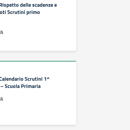
 Rispetto delle scadenze e
oti Scrutini primo
TA
 Calendario Scrutini 1^
– Scuola Primaria
TA