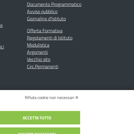
Documento Programmatico
Avviso pubblico
Giornalino d’Istituto
ne
Offerta Formativa
Regolamenti di Istituto
Modulistica
ici
Argomenti
Vecchio sito
Circ.Permanenti
Rifiuta cookie non necessari ✕
ACCETTA TUTTO
C.: toic84200d@pec.istruzione.it
c84200d | Codice Univoco: UFYI9M