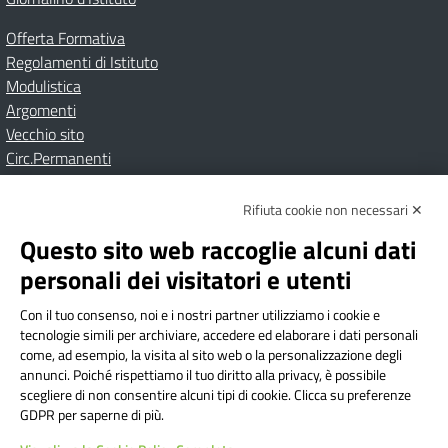
Offerta Formativa
Regolamenti di Istituto
Modulistica
Argomenti
Vecchio sito
Circ.Permanenti
Rifiuta cookie non necessari ✕
Amministrazione Trasparente
Albo online
Privacy Policy
Dichiarazione di accessibilità
Contatti
Note Legali
Questo sito web raccoglie alcuni dati
personali dei visitatori e utenti
Con il tuo consenso, noi e i nostri partner utilizziamo i cookie e
Istituto Comprensivo Bricherasio
tecnologie simili per archiviare, accedere ed elaborare i dati personali
Via Cesare Bollea n. 3 - 10064 Bricherasio (TO) | P.E.O.:
come, ad esempio, la visita al sito web o la personalizzazione degli
toic84200d@istruzione.it | P.E.C.:
annunci. Poiché rispettiamo il tuo diritto alla privacy, è possibile
scegliere di non consentire alcuni tipi di cookie. Clicca su preferenze
toic84200d@pec.istruzione.it
GDPR per saperne di più.
Codice Fiscale: 94544620019 | Cod. Meccanografico: