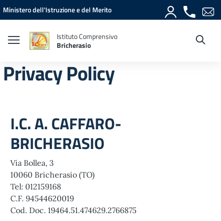
Vai ai contenuti
Vai al menu di navigazione
Vai al footer
Ministero dell'Istruzione e del Merito
Istituto Comprensivo
Bricherasio
Privacy Policy
I.C. A. CAFFARO-
BRICHERASIO
Via Bollea, 3
10060 Bricherasio (TO)
Tel: 012159168
C.F. 94544620019
Cod. Doc. 19464.51.474629.2766875