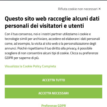
Rifiuta cookie non necessari ✕
Amministrazione Trasparente
Albo online
Privacy Policy
Dichiarazione di accessibilità
Contatti
Note Legali
Questo sito web raccoglie alcuni dati
personali dei visitatori e utenti
Con il tuo consenso, noi e i nostri partner utilizziamo i cookie e
Istituto Comprensivo Bricherasio
tecnologie simili per archiviare, accedere ed elaborare i dati personali
Via Cesare Bollea n. 3 - 10064 Bricherasio (TO) | P.E.O.:
come, ad esempio, la visita al sito web o la personalizzazione degli
toic84200d@istruzione.it | P.E.C.:
annunci. Poiché rispettiamo il tuo diritto alla privacy, è possibile
scegliere di non consentire alcuni tipi di cookie. Clicca su preferenze
toic84200d@pec.istruzione.it
GDPR per saperne di più.
Codice Fiscale: 94544620019 | Cod. Meccanografico:
Visualizza la Cookie Policy Completa
TOIC84200D | Codice IPA: istsc_toic84200d | Codice
Univoco: UFYI9M
ACCETTA TUTTO
Sito web realizzato da AVVALE SPA
|
Concept & Design by
ACCETTA NECESSARI
Designers Italia
Preferenze GDPR