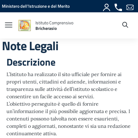
Vai ai contenuti
Vai al menu di navigazione
Vai al footer
Ministero dell'Istruzione e del Merito
Istituto Comprensivo
Bricherasio
Note Legali
Descrizione
L’Istituto ha realizzato il sito ufficiale per fornire ai
propri utenti, cittadini ed aziende, informazioni e
trasparenza sulle attività dell’istituto scolastico e
consentire un facile accesso ai servizi.
L’obiettivo perseguito è quello di fornire
un’informazione il più possibile aggiornata e precisa. I
contenuti possono talvolta non essere esaurienti,
completi o aggiornati, nonostante vi sia una redazione
continuamente attiva.