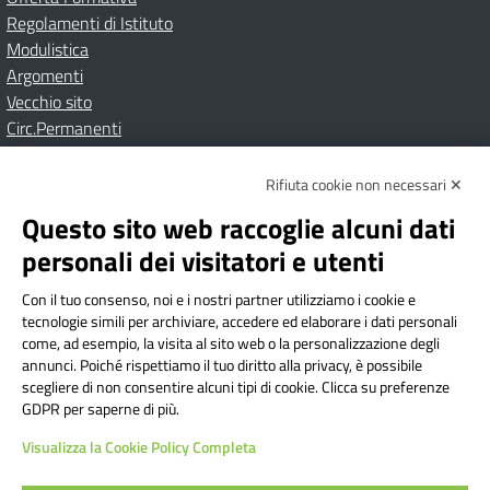
Regolamenti di Istituto
Modulistica
Argomenti
Vecchio sito
Circ.Permanenti
Rifiuta cookie non necessari ✕
Amministrazione Trasparente
Albo online
Privacy Policy
Dichiarazione di accessibilità
Contatti
Note Legali
Questo sito web raccoglie alcuni dati
personali dei visitatori e utenti
Con il tuo consenso, noi e i nostri partner utilizziamo i cookie e
Istituto Comprensivo Bricherasio
tecnologie simili per archiviare, accedere ed elaborare i dati personali
Via Cesare Bollea n. 3 - 10064 Bricherasio (TO) | P.E.O.:
come, ad esempio, la visita al sito web o la personalizzazione degli
toic84200d@istruzione.it | P.E.C.:
annunci. Poiché rispettiamo il tuo diritto alla privacy, è possibile
scegliere di non consentire alcuni tipi di cookie. Clicca su preferenze
toic84200d@pec.istruzione.it
GDPR per saperne di più.
Codice Fiscale: 94544620019 | Cod. Meccanografico:
Visualizza la Cookie Policy Completa
TOIC84200D | Codice IPA: istsc_toic84200d | Codice
Univoco: UFYI9M