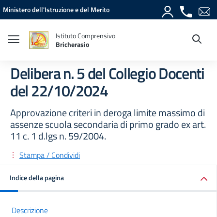
Vai ai contenuti
Vai al menu di navigazione
Vai al footer
Ministero dell'Istruzione e del Merito
Istituto Comprensivo
Bricherasio
Delibera n. 5 del Collegio Docenti
del 22/10/2024
Approvazione criteri in deroga limite massimo di
assenze scuola secondaria di primo grado ex art.
11 c. 1 d.lgs n. 59/2004.
Stampa / Condividi
Indice della pagina
Descrizione