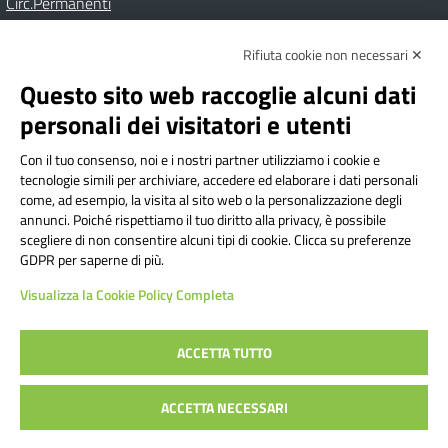
Circ.Permanenti
Rifiuta cookie non necessari ✕
Amministrazione Trasparente
Albo online
Privacy Policy
Dichiarazione di accessibilità
Contatti
Note Legali
Questo sito web raccoglie alcuni dati
personali dei visitatori e utenti
Con il tuo consenso, noi e i nostri partner utilizziamo i cookie e
Istituto Comprensivo Bricherasio
tecnologie simili per archiviare, accedere ed elaborare i dati personali
Via Cesare Bollea n. 3 - 10064 Bricherasio (TO) | P.E.O.:
come, ad esempio, la visita al sito web o la personalizzazione degli
toic84200d@istruzione.it | P.E.C.:
annunci. Poiché rispettiamo il tuo diritto alla privacy, è possibile
scegliere di non consentire alcuni tipi di cookie. Clicca su preferenze
toic84200d@pec.istruzione.it
GDPR per saperne di più.
Codice Fiscale: 94544620019 | Cod. Meccanografico:
Visualizza la Cookie Policy Completa
TOIC84200D | Codice IPA: istsc_toic84200d | Codice
Univoco: UFYI9M
ACCETTA TUTTO
Sito web realizzato da AVVALE SPA
|
Concept & Design by
ACCETTA NECESSARI
Designers Italia