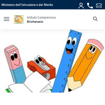
Vai ai contenuti
Vai al menu di navigazione
Vai al footer
Ministero dell'Istruzione e del Merito
Istituto Comprensivo
Bricherasio