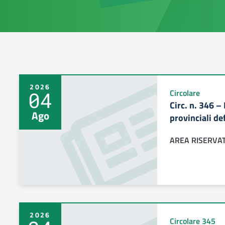
2026
04
Circolare
Circ. n. 346 –
Ago
provinciali de
AREA RISERVA
2026
Circolare 345