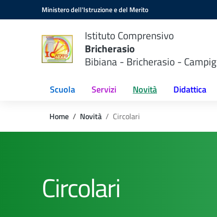
Vai ai contenuti
Vai al menu di navigazione
Vai al footer
Ministero dell'Istruzione e del Merito
Istituto Comprensivo
Bricherasio
Bibiana - Bricherasio - Campig
Scuola
Servizi
Novità
Didattica
Home
Novità
Circolari
Circolari