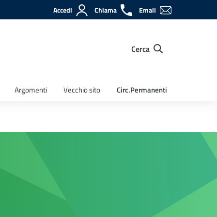
Accedi
Chiama
Email
Cerca
Argomenti
Vecchio sito
Circ.Permanenti