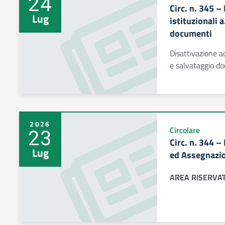
24
Circ. n. 345 –
Lug
istituzionali 
documenti
Disattivazione a
e salvataggio d
2026
23
Circolare
Circ. n. 344 –
Lug
ed Assegnazio
AREA RISERVA