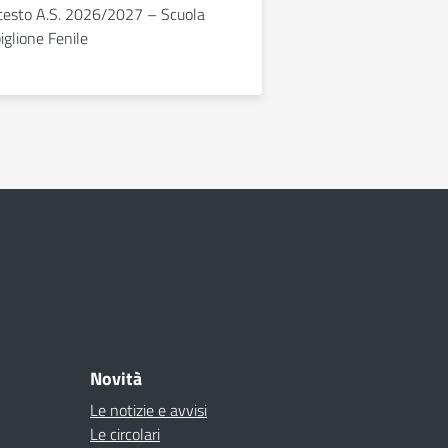
i testo A.S. 2026/2027 – Scuola
iglione Fenile
Novità
Le notizie e avvisi
Le circolari