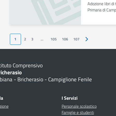
Adozione libri d
Primaria di Camp
1
2
3
…
105
106
107
Pagina successiva
tituto Comprensivo
richerasio
biana - Bricherasio - Campiglione Fenile
la
I Servizi
zione
Personale scolastico
Famiglie e studenti