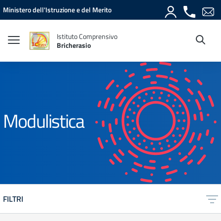
Vai ai contenuti
Vai al menu di navigazione
Vai al footer
Ministero dell'Istruzione e del Merito
Istituto Comprensivo
Bricherasio
Modulistica
FILTRI