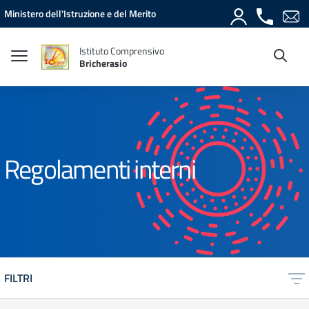
Vai ai contenuti
Vai al menu di navigazione
Vai al footer
Ministero dell'Istruzione e del Merito
Istituto Comprensivo
Bricherasio
Regolamenti interni
FILTRI