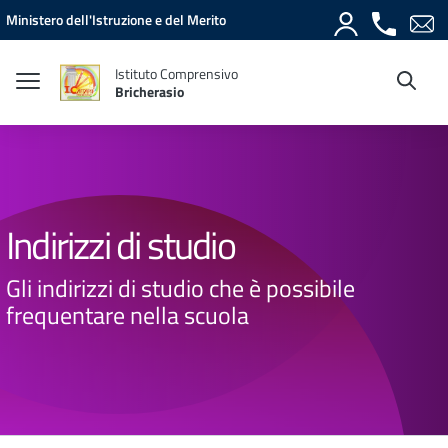
Vai ai contenuti
Vai al menu di navigazione
Vai al footer
Ministero dell'Istruzione e del Merito
Istituto Comprensivo
Bricherasio
Indirizzi di studio
Gli indirizzi di studio che è possibile
frequentare nella scuola