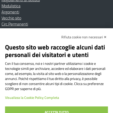
Modulistica
Argomenti
Vecchio sito
Circ.Permanenti
Rifiuta cookie non necessari ✕
Amministrazione Trasparente
Albo online
Privacy Policy
Dichiarazione di accessibilità
Contatti
Note Legali
Questo sito web raccoglie alcuni dati
personali dei visitatori e utenti
Con il tuo consenso, noi e i nostri partner utilizziamo i cookie e
Istituto Comprensivo Bricherasio
tecnologie simili per archiviare, accedere ed elaborare i dati personali
Via Cesare Bollea n. 3 - 10064 Bricherasio (TO) | P.E.O.:
come, ad esempio, la visita al sito web o la personalizzazione degli
toic84200d@istruzione.it | P.E.C.:
annunci. Poiché rispettiamo il tuo diritto alla privacy, è possibile
scegliere di non consentire alcuni tipi di cookie. Clicca su preferenze
toic84200d@pec.istruzione.it
GDPR per saperne di più.
Codice Fiscale: 94544620019 | Cod. Meccanografico:
Visualizza la Cookie Policy Completa
TOIC84200D | Codice IPA: istsc_toic84200d | Codice
Univoco: UFYI9M
ACCETTA TUTTO