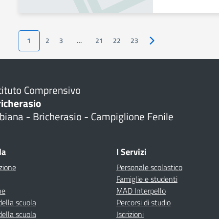
1
2
3
…
21
22
23
Pagina successiva
tituto Comprensivo
richerasio
biana - Bricherasio - Campiglione Fenile
la
I Servizi
zione
Personale scolastico
Famiglie e studenti
ne
MAD Interpello
della scuola
Percorsi di studio
della scuola
Iscrizioni