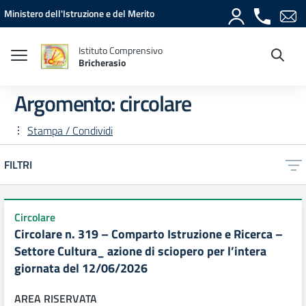
Vai ai contenuti
Vai al menu di navigazione
Vai al footer
Ministero dell'Istruzione e del Merito
Istituto Comprensivo
Bricherasio
Argomento: circolare
Stampa / Condividi
FILTRI
Circolare
Circolare n. 319 – Comparto Istruzione e Ricerca –
Settore Cultura_ azione di sciopero per l’intera
giornata del 12/06/2026
AREA RISERVATA