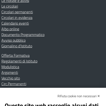
Le notizie e avvisi
Le circolari
Circolari permanenti
Circolari in evidenza
Calendario eventi
Albo online
Documento Programmatico
Avviso pubblico
Giornalino d’Istituto
Offerta Formativa
Regolamenti di Istituto
Modulistica
Argomenti
Vecchio sito
Circ.Permanenti
Rifiuta cookie non necessari ✕
Amministrazione Trasparente
Albo online
Privacy Policy
Dichiarazione di accessibilità
Contatti
Note Legali
Questo sito web raccoglie alcuni dati