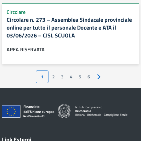
Circolare
Circolare n. 273 – Assemblea Sindacale provinciale
online per tutto il personale Docente e ATA il
03/06/2026 – CISL SCUOLA
AREA RISERVATA
1
2
3
4
5
6
Pagina successiva
Istituto Comprensivo
Bricherasio
Bibiana - Bricherasio - Campiglione Fenile
Link Esterni