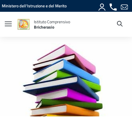
Vai ai contenuti
Vai al menu di navigazione
Vai al footer
Ministero dell'Istruzione e del Merito
Istituto Comprensivo
Bricherasio