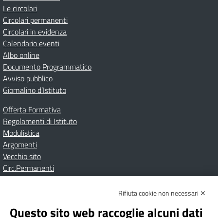
Le circolari
Circolari permanenti
Circolari in evidenza
Calendario eventi
Albo online
Documento Programmatico
Avviso pubblico
Giornalino d’Istituto
Offerta Formativa
Regolamenti di Istituto
Modulistica
Argomenti
Vecchio sito
Circ.Permanenti
Rifiuta cookie non necessari ✕
Amministrazione Trasparente
Albo online
Privacy Policy
Dichiarazione di accessibilità
Contatti
Note Legali
Questo sito web raccoglie alcuni dati