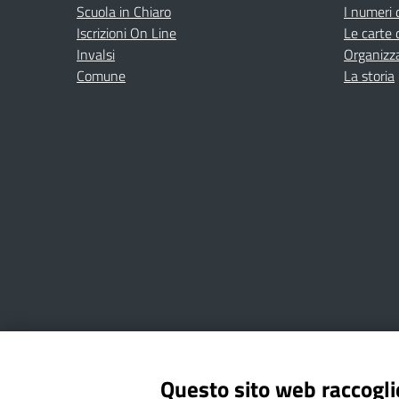
Scuola in Chiaro
I numeri 
Iscrizioni On Line
Le carte 
Invalsi
Organizz
Comune
La storia
Amministrazione Trasparente
Albo online
Privacy Poli
Questo sito web raccoglie