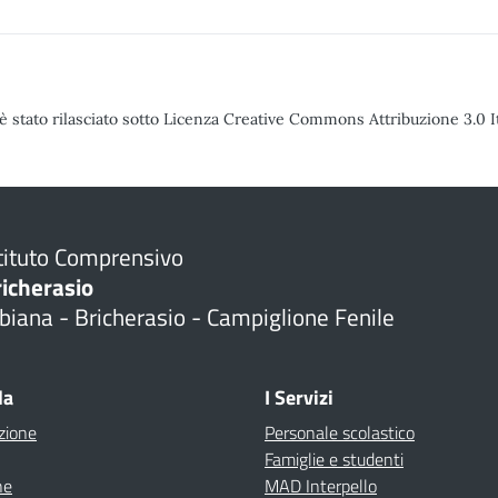
è stato rilasciato sotto Licenza Creative Commons Attribuzione 3.0 It
tituto Comprensivo
richerasio
biana - Bricherasio - Campiglione Fenile
la
I Servizi
zione
Personale scolastico
Famiglie e studenti
ne
MAD Interpello