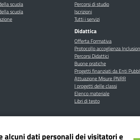
della scuola
Percorsi di studio
della scuola
Iscrizioni
azione
Tutti i servizi
Didattica
Offerta Formativa
Protocollo accoglienza Inclusio
Percorsi Didattici
Buone pratiche
Progetti finanziati da Enti Pubbl
Attuazione Misure PNRR
I progetti delle classi
Elenco materiale
Libri di testo
cy
Dichiarazione di accessibilità
Contatti
Note Legali
 alcuni dati personali dei visitatori e