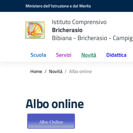
Vai ai contenuti
Vai al menu di navigazione
Vai al footer
Ministero dell'Istruzione e del Merito
Istituto Comprensivo
Bricherasio
Bibiana - Bricherasio - Campig
Scuola
Servizi
Novità
Didattica
Home
Novità
Albo online
Albo online
Albo Online