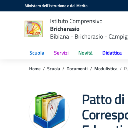
Vai ai contenuti
Vai al menu di navigazione
Vai al footer
Ministero dell'Istruzione e del Merito
Istituto Comprensivo
Bricherasio
Bibiana - Bricherasio - Campig
Scuola
Servizi
Novità
Didattica
Home
Scuola
Documenti
Modulistica
Pa
Patto di
Correspo