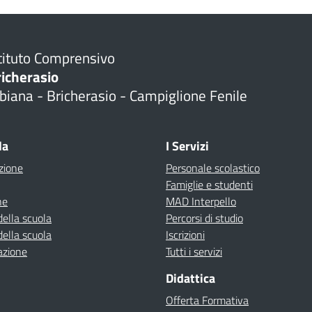
tituto Comprensivo
richerasio
biana - Bricherasio - Campiglione Fenile
la
I Servizi
zione
Personale scolastico
Famiglie e studenti
ne
MAD Interpello
della scuola
Percorsi di studio
della scuola
Iscrizioni
azione
Tutti i servizi
Didattica
Offerta Formativa