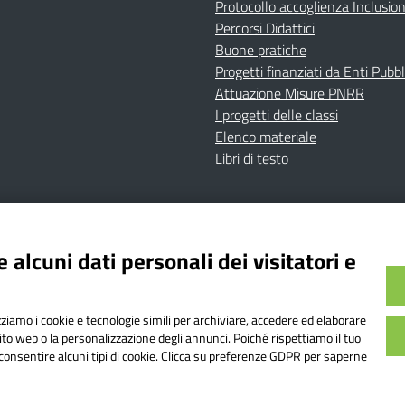
Protocollo accoglienza Inclusio
Percorsi Didattici
Buone pratiche
Progetti finanziati da Enti Pubbl
Attuazione Misure PNRR
I progetti delle classi
Elenco materiale
Libri di testo
cy
Dichiarazione di accessibilità
Contatti
Note Legali
 alcuni dati personali dei visitatori e
Istituto Comprensivo Bricherasio
Bricherasio (TO) | P.E.O.: toic84200d@istruzione.it | P.E.
izziamo i cookie e tecnologie simili per archiviare, accedere ed elaborare
od. Meccanografico: TOIC84200D | Codice IPA: istsc_toi
sito web o la personalizzazione degli annunci. Poiché rispettiamo il tuo
on consentire alcuni tipi di cookie. Clicca su preferenze GDPR per saperne
o web realizzato da AVVALE SPA
|
Concept & Design by Designers It