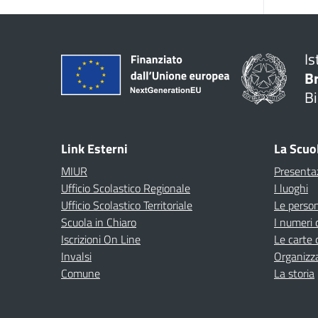
Is
B
Bi
Link Esterni
La Scuo
MIUR
Presenta
Ufficio Scolastico Regionale
I luoghi
Ufficio Scolastico Territoriale
Le perso
Scuola in Chiaro
I numeri 
Iscrizioni On Line
Le carte 
Invalsi
Organizz
Comune
La storia