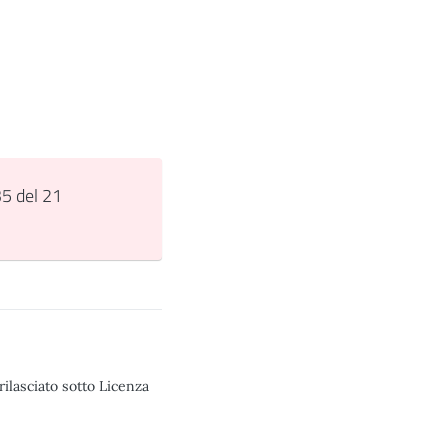
35 del 21
rilasciato sotto Licenza