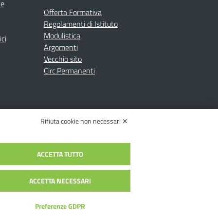
ne
Offerta Formativa
Regolamenti di Istituto
Modulistica
ici
Argomenti
Vecchio sito
Circ.Permanenti
Rifiuta cookie non necessari ✕
ACCETTA TUTTO
C.: toic84200d@pec.istruzione.it
c84200d | Codice Univoco: UFYI9M
ACCETTA NECESSARI
Preferenze GDPR
alia