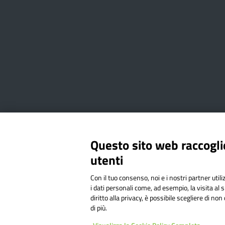
Amministrazione Trasparente
Albo online
Privacy Poli
Questo sito web raccoglie
utenti
Via Cesare Bollea n. 3 - 10064 
Con il tuo consenso, noi e i nostri partner util
Codice Fiscale: 94544620019 | C
i dati personali come, ad esempio, la visita al 
diritto alla privacy, è possibile scegliere di n
di più.
Sit