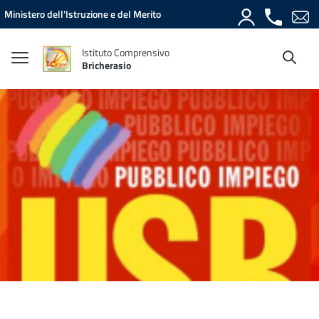
Vai ai contenuti
Vai al menu di navigazione
Vai al footer
Ministero dell'Istruzione e del Merito
Istituto Comprensivo
Bricherasio