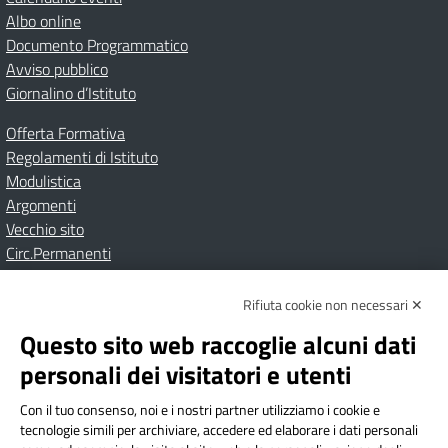
Albo online
Documento Programmatico
Avviso pubblico
Giornalino d’Istituto
Offerta Formativa
Regolamenti di Istituto
Modulistica
Argomenti
Vecchio sito
Circ.Permanenti
Rifiuta cookie non necessari ✕
Amministrazione Trasparente
Albo online
Privacy Policy
Dichiarazione di accessibilità
Contatti
Note Legali
Questo sito web raccoglie alcuni dati
personali dei visitatori e utenti
Con il tuo consenso, noi e i nostri partner utilizziamo i cookie e
Istituto Comprensivo Bricherasio
tecnologie simili per archiviare, accedere ed elaborare i dati personali
Via Cesare Bollea n. 3 - 10064 Bricherasio (TO) | P.E.O.: