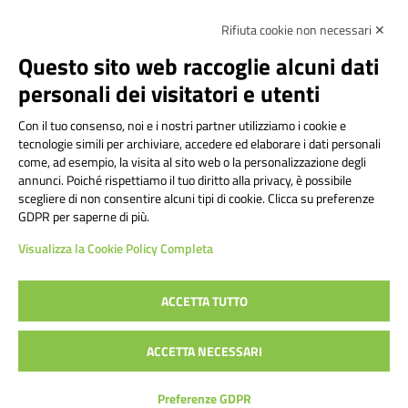
Rifiuta cookie non necessari ✕
Amministrazione Trasparente
Albo online
Privacy Policy
Dichiarazione di accessibilità
Contatti
Note Legali
Questo sito web raccoglie alcuni dati
personali dei visitatori e utenti
Con il tuo consenso, noi e i nostri partner utilizziamo i cookie e
Istituto Comprensivo Bricherasio
tecnologie simili per archiviare, accedere ed elaborare i dati personali
Via Cesare Bollea n. 3 - 10064 Bricherasio (TO) | P.E.O.:
come, ad esempio, la visita al sito web o la personalizzazione degli
toic84200d@istruzione.it | P.E.C.:
annunci. Poiché rispettiamo il tuo diritto alla privacy, è possibile
scegliere di non consentire alcuni tipi di cookie. Clicca su preferenze
toic84200d@pec.istruzione.it
GDPR per saperne di più.
Codice Fiscale: 94544620019 | Cod. Meccanografico:
Visualizza la Cookie Policy Completa
TOIC84200D | Codice IPA: istsc_toic84200d | Codice
Univoco: UFYI9M
ACCETTA TUTTO
Sito web realizzato da AVVALE SPA
|
Concept & Design by
ACCETTA NECESSARI
Designers Italia
Preferenze GDPR