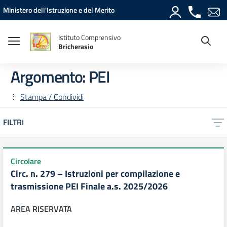
Vai ai contenuti
Vai al menu di navigazione
Vai al footer
Ministero dell'Istruzione e del Merito
Istituto Comprensivo
Bricherasio
Argomento: PEI
Stampa / Condividi
FILTRI
Circolare
Circ. n. 279 – Istruzioni per compilazione e
trasmissione PEI Finale a.s. 2025/2026
AREA RISERVATA