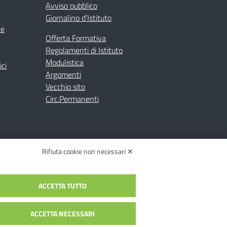
Avviso pubblico
Giornalino d’Istituto
ne
Offerta Formativa
Regolamenti di Istituto
Modulistica
ici
Argomenti
Vecchio sito
Circ.Permanenti
Rifiuta cookie non necessari ✕
ACCETTA TUTTO
C.: toic84200d@pec.istruzione.it
c84200d | Codice Univoco: UFYI9M
ACCETTA NECESSARI