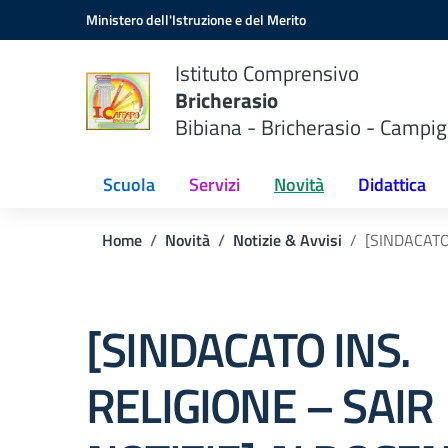
Vai ai contenuti
Vai al menu di navigazione
Vai al footer
Ministero dell'Istruzione e del Merito
Istituto Comprensivo
Bricherasio
Bibiana - Bricherasio - Campig
Scuola
Servizi
Novità
Didattica
Home
Novità
Notizie & Avvisi
[SINDACATO
[SINDACATO INS.
RELIGIONE – SAIR