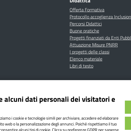
Didattica
Offerta Formativa
Protocollo accoglienza Inclusio
Percorsi Didattici
Buone pratiche
Progetti finanziati da Enti Pubbl
Attuazione Misure PNRR
I progetti delle classi
Elenco materiale
Libri di testo
cy
Dichiarazione di accessibilità
Contatti
Note Legali
 alcuni dati personali dei visitatori e
Istituto Comprensivo Bricherasio
Bricherasio (TO) | P.E.O.: toic84200d@istruzione.it | P.E.
izziamo i cookie e tecnologie simili per archiviare, accedere ed elaborare
od. Meccanografico: TOIC84200D | Codice IPA: istsc_toi
sito web o la personalizzazione degli annunci. Poiché rispettiamo il tuo
on consentire alcuni tipi di cookie. Clicca su preferenze GDPR per saperne