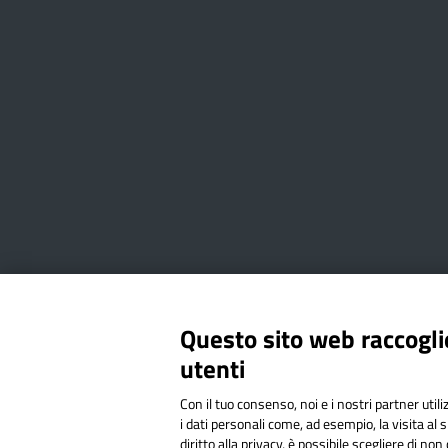
Amministrazione Trasparente
Albo online
Privacy Poli
Questo sito web raccoglie
utenti
Via Cesare Bollea n. 3 - 10064 
Con il tuo consenso, noi e i nostri partner util
Codice Fiscale: 94544620019 | C
i dati personali come, ad esempio, la visita al 
diritto alla privacy, è possibile scegliere di n