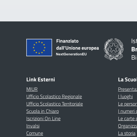
Is
B
Bi
Link Esterni
La Scuo
MIUR
Presenta
Ufficio Scolastico Regionale
I luoghi
Ufficio Scolastico Territoriale
Le perso
Scuola in Chiaro
I numeri 
Iscrizioni On Line
Le carte 
Invalsi
Organizz
Comune
La storia