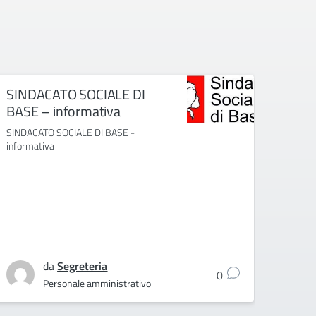
SINDACATO SOCIALE DI
[IN
BASE – informativa
E IN
PER
SINDACATO SOCIALE DI BASE -
ATA
informativa
[INFOR
RSU 2
ATA -
da
Segreteria
0
Personale amministrativo