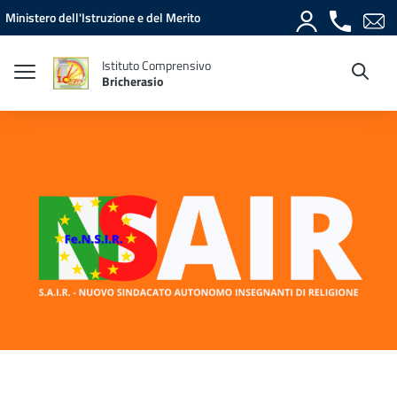
Vai ai contenuti
Vai al menu di navigazione
Vai al footer
Ministero dell'Istruzione e del Merito
Istituto Comprensivo
Bricherasio