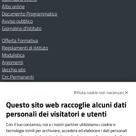
Albo online
Documento Programmatico
Avviso pubblico
Giornalino d’Istituto
Offerta Formativa
Regolamenti di Istituto
Modulistica
Argomenti
Vecchio sito
Circ.Permanenti
Rifiuta cookie non necessari ✕
Amministrazione Trasparente
Albo online
Privacy Policy
Dichiarazione di accessibilità
Contatti
Note Legali
Questo sito web raccoglie alcuni dati
personali dei visitatori e utenti
Con il tuo consenso, noi e i nostri partner utilizziamo i cookie e
Istituto Comprensivo Bricherasio
tecnologie simili per archiviare, accedere ed elaborare i dati personali
Via Cesare Bollea n. 3 - 10064 Bricherasio (TO) | P.E.O.: