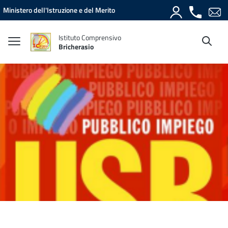
Vai ai contenuti
Vai al menu di navigazione
Vai al footer
Ministero dell'Istruzione e del Merito
Istituto Comprensivo
Bricherasio