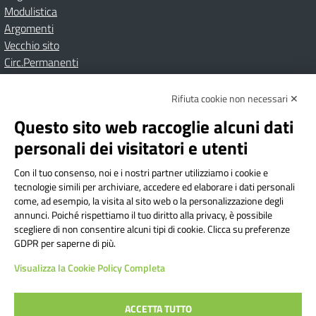
Modulistica
Argomenti
Vecchio sito
Circ.Permanenti
Rifiuta cookie non necessari ✕
Amministrazione Trasparente
Albo online
Privacy Policy
Dichiarazione di accessibilità
Contatti
Note Legali
Questo sito web raccoglie alcuni dati
personali dei visitatori e utenti
Con il tuo consenso, noi e i nostri partner utilizziamo i cookie e
Istituto Comprensivo Bricherasio
tecnologie simili per archiviare, accedere ed elaborare i dati personali
Via Cesare Bollea n. 3 - 10064 Bricherasio (TO) | P.E.O.:
come, ad esempio, la visita al sito web o la personalizzazione degli
toic84200d@istruzione.it | P.E.C.:
annunci. Poiché rispettiamo il tuo diritto alla privacy, è possibile
scegliere di non consentire alcuni tipi di cookie. Clicca su preferenze
toic84200d@pec.istruzione.it
GDPR per saperne di più.
Codice Fiscale: 94544620019 | Cod. Meccanografico:
Visualizza la Cookie Policy Completa
TOIC84200D | Codice IPA: istsc_toic84200d | Codice
Univoco: UFYI9M
ACCETTA TUTTO