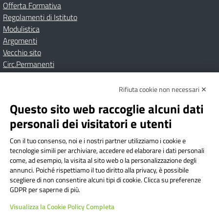
Offerta Formativa
Regolamenti di Istituto
Modulistica
Argomenti
Vecchio sito
Circ.Permanenti
Rifiuta cookie non necessari ✕
Amministrazione Trasparente
Albo online
Privacy Policy
Dichiarazione di accessibilità
Contatti
Note Legali
Questo sito web raccoglie alcuni dati
personali dei visitatori e utenti
Con il tuo consenso, noi e i nostri partner utilizziamo i cookie e
Istituto Comprensivo Bricherasio
tecnologie simili per archiviare, accedere ed elaborare i dati personali
Via Cesare Bollea n. 3 - 10064 Bricherasio (TO) | P.E.O.:
come, ad esempio, la visita al sito web o la personalizzazione degli
toic84200d@istruzione.it | P.E.C.:
annunci. Poiché rispettiamo il tuo diritto alla privacy, è possibile
scegliere di non consentire alcuni tipi di cookie. Clicca su preferenze
toic84200d@pec.istruzione.it
GDPR per saperne di più.
Codice Fiscale: 94544620019 | Cod. Meccanografico:
Visualizza la Cookie Policy Completa
TOIC84200D | Codice IPA: istsc_toic84200d | Codice