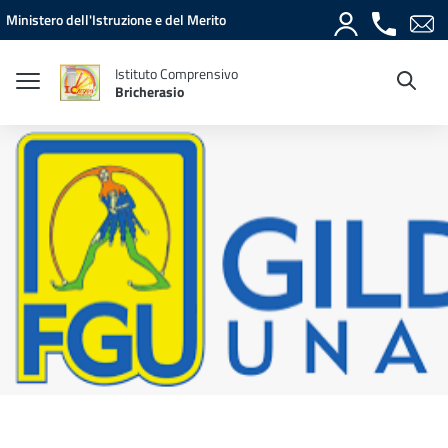
Vai ai contenuti
Vai al menu di navigazione
Vai al footer
Ministero dell'Istruzione e del Merito
Istituto Comprensivo
Bricherasio