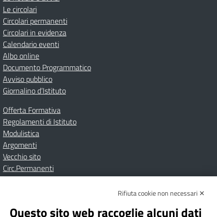
Le circolari
Circolari permanenti
Circolari in evidenza
Calendario eventi
Albo online
Documento Programmatico
Avviso pubblico
Giornalino d’Istituto
Offerta Formativa
Regolamenti di Istituto
Modulistica
Argomenti
Vecchio sito
Circ.Permanenti
Rifiuta cookie non necessari ✕
Amministrazione Trasparente
Albo online
Privacy Policy
Dichiarazione di accessibilità
Contatti
Note Legali
Questo sito web raccoglie alcuni dati