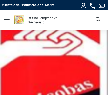
Vai ai contenuti
Vai al menu di navigazione
Vai al footer
Ministero dell'Istruzione e del Merito
Istituto Comprensivo
Bricherasio