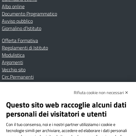
Albo online
Documento Programmatico
Avviso pubblico
Giornalino d’Istituto
Offerta Formativa
Regolamenti di Istituto
Modulistica
Argomenti
Vecchio sito
Circ.Permanenti
Rifiuta cookie non necessari ✕
Amministrazione Trasparente
Albo online
Privacy Policy
Dichiarazione di accessibilità
Contatti
Note Legali
Questo sito web raccoglie alcuni dati
personali dei visitatori e utenti
Con il tuo consenso, noi e i nostri partner utilizziamo i cookie e
Istituto Comprensivo Bricherasio
tecnologie simili per archiviare, accedere ed elaborare i dati personali
Via Cesare Bollea n. 3 - 10064 Bricherasio (TO) | P.E.O.: