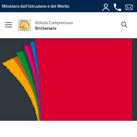
Vai ai contenuti
Vai al menu di navigazione
Vai al footer
Ministero dell'Istruzione e del Merito
Istituto Comprensivo
Bricherasio