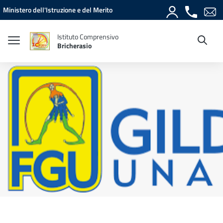
Vai ai contenuti
Vai al menu di navigazione
Vai al footer
Ministero dell'Istruzione e del Merito
Istituto Comprensivo
Bricherasio