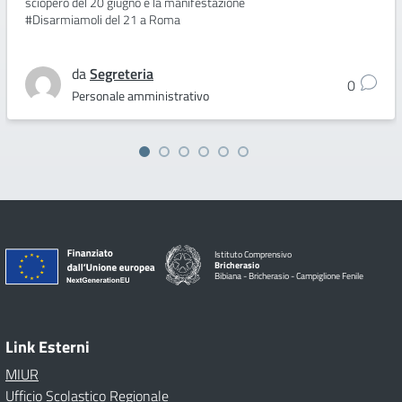
sciopero del 20 giugno e la manifestazione
#Disarmiamoli del 21 a Roma
da
Segreteria
0
Personale amministrativo
Istituto Comprensivo
Bricherasio
Bibiana - Bricherasio - Campiglione Fenile
Link Esterni
MIUR
Ufficio Scolastico Regionale