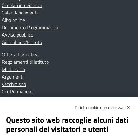
Circolari in evidenza
Calendario eventi
Albo online
Documento Programmatico
Avviso pubblico
Giornalino d’Istituto
Offerta Formativa
Regolamenti di Istituto
Modulistica
Argomenti
Vecchio sito
Circ.Permanenti
Rifiuta cookie non necessari ✕
Amministrazione Trasparente
Albo online
Privacy Policy
Dichiarazione di accessibilità
Contatti
Note Legali
Questo sito web raccoglie alcuni dati
personali dei visitatori e utenti