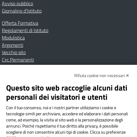
Avviso pubblico
Giornalino d’Istituto
Offerta Formativa
Regolamenti di Istituto
Modulistica
Argomenti
Vecchio sito
Circ.Permanenti
Rifiuta cookie non necessari ✕
Amministrazione Trasparente
Albo online
Privacy Policy
Dichiarazione di accessibilità
Contatti
Note Legali
Questo sito web raccoglie alcuni dati
personali dei visitatori e utenti
Con il tuo consenso, noi e i nostri partner utilizziamo i cookie e
Istituto Comprensivo Bricherasio
tecnologie simili per archiviare, accedere ed elaborare i dati personali
Via Cesare Bollea n. 3 - 10064 Bricherasio (TO) | P.E.O.:
come, ad esempio, la visita al sito web o la personalizzazione degli
toic84200d@istruzione.it | P.E.C.:
annunci. Poiché rispettiamo il tuo diritto alla privacy, è possibile
scegliere di non consentire alcuni tipi di cookie. Clicca su preferenze
toic84200d@pec.istruzione.it