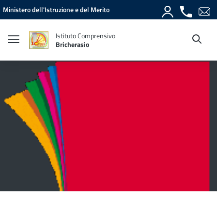
Vai ai contenuti
Vai al menu di navigazione
Vai al footer
Ministero dell'Istruzione e del Merito
Istituto Comprensivo
Bricherasio