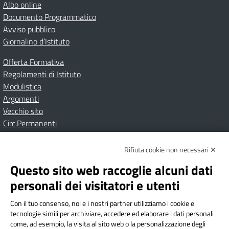
Albo online
Documento Programmatico
Avviso pubblico
Giornalino d’Istituto
Offerta Formativa
Regolamenti di Istituto
Modulistica
Argomenti
Vecchio sito
Circ.Permanenti
Rifiuta cookie non necessari ✕
Amministrazione Trasparente
Albo online
Privacy Policy
Dichiarazione di accessibilità
Contatti
Note Legali
Questo sito web raccoglie alcuni dati
personali dei visitatori e utenti
Con il tuo consenso, noi e i nostri partner utilizziamo i cookie e
Istituto Comprensivo Bricherasio
tecnologie simili per archiviare, accedere ed elaborare i dati personali
Via Cesare Bollea n. 3 - 10064 Bricherasio (TO) | P.E.O.:
come, ad esempio, la visita al sito web o la personalizzazione degli