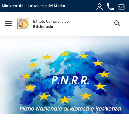
Vai ai contenuti
Vai al menu di navigazione
Vai al footer
Ministero dell'Istruzione e del Merito
Istituto Comprensivo
Bricherasio