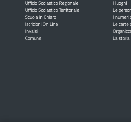
Ufficio Scolastico Regionale
I luoghi
Ufficio Scolastico Territoriale
Le perso
Scuola in Chiaro
I numeri 
Iscrizioni On Line
Le carte 
Invalsi
Organizz
Comune
La storia
Amministrazione Trasparente
Albo online
Privacy Poli