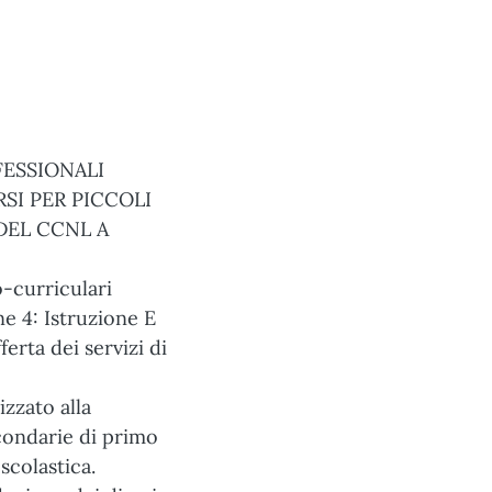
FESSIONALI
SI PER PICCOLI
DEL CCNL A
o-curriculari
e 4: Istruzione E
rta dei servizi di
izzato alla
econdarie di primo
scolastica.