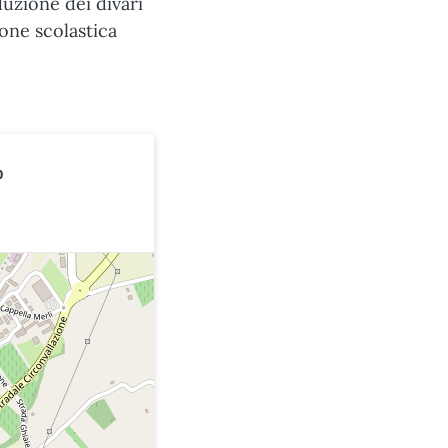
duzione dei divari
ione scolastica
o