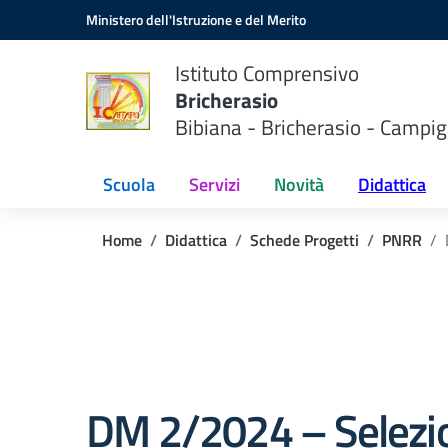
Vai ai contenuti
Vai al menu di navigazione
Vai al footer
Ministero dell'Istruzione e del Merito
Istituto Comprensivo
Bricherasio
Bibiana - Bricherasio - Campig
Scuola
Servizi
Novità
Didattica
Home
Didattica
Schede Progetti
PNRR
DM 2/2024 – Selezi