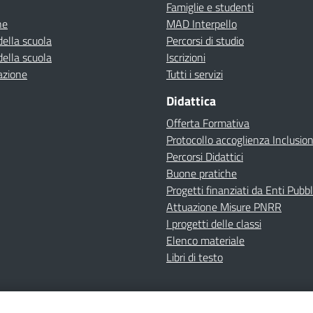
Famiglie e studenti
ne
MAD Interpello
della scuola
Percorsi di studio
della scuola
Iscrizioni
azione
Tutti i servizi
Didattica
Offerta Formativa
Protocollo accoglienza Inclusio
Percorsi Didattici
Buone pratiche
Progetti finanziati da Enti Pubbl
Attuazione Misure PNRR
I progetti delle classi
Elenco materiale
Libri di testo
cy
Dichiarazione di accessibilità
Contatti
Note Legali