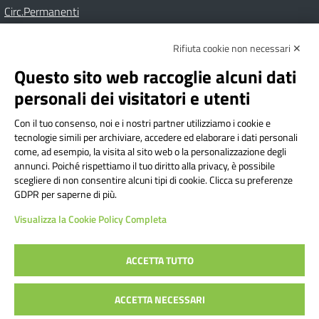
Circ.Permanenti
Rifiuta cookie non necessari ✕
Amministrazione Trasparente
Albo online
Privacy Policy
Dichiarazione di accessibilità
Contatti
Note Legali
Questo sito web raccoglie alcuni dati
personali dei visitatori e utenti
Con il tuo consenso, noi e i nostri partner utilizziamo i cookie e
Istituto Comprensivo Bricherasio
tecnologie simili per archiviare, accedere ed elaborare i dati personali
Via Cesare Bollea n. 3 - 10064 Bricherasio (TO) | P.E.O.:
come, ad esempio, la visita al sito web o la personalizzazione degli
toic84200d@istruzione.it | P.E.C.:
annunci. Poiché rispettiamo il tuo diritto alla privacy, è possibile
scegliere di non consentire alcuni tipi di cookie. Clicca su preferenze
toic84200d@pec.istruzione.it
GDPR per saperne di più.
Codice Fiscale: 94544620019 | Cod. Meccanografico:
Visualizza la Cookie Policy Completa
TOIC84200D | Codice IPA: istsc_toic84200d | Codice
Univoco: UFYI9M
ACCETTA TUTTO
Sito web realizzato da AVVALE SPA
|
Concept & Design by
ACCETTA NECESSARI
Designers Italia