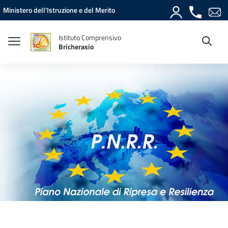
Vai ai contenuti
Vai al menu di navigazione
Vai al footer
Ministero dell'Istruzione e del Merito
Istituto Comprensivo
Bricherasio