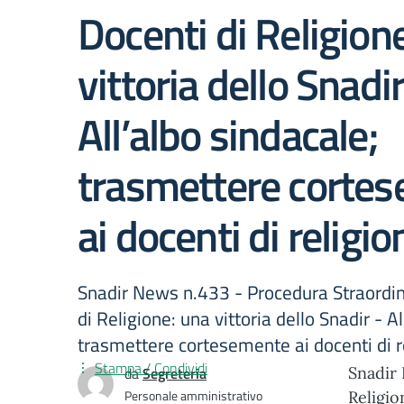
Docenti di Religion
vittoria dello Snadi
All’albo sindacale;
trasmettere corte
ai docenti di religio
Snadir News n.433 - Procedura Straordin
di Religione: una vittoria dello Snadir - A
trasmettere cortesemente ai docenti di r
Stampa / Condividi
da
Segreteria
Snadir 
Personale amministrativo
Religio