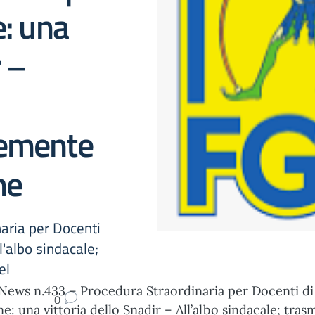
e: una
r –
semente
ne
aria per Docenti
ll'albo sindacale;
el
News n.433 – Procedura Straordinaria per Docenti di
0
ne: una vittoria dello Snadir – All’albo sindacale; tras