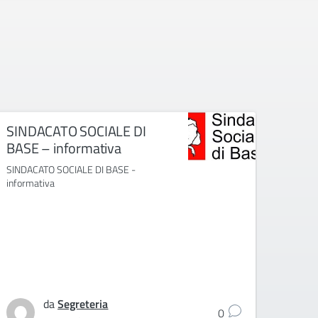
SINDACATO SOCIALE DI
[IN
BASE – informativa
E IN
PER
SINDACATO SOCIALE DI BASE -
ATA
informativa
[INFOR
RSU 2
ATA -
da
Segreteria
0