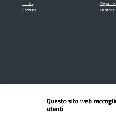
Invalsi
Organizz
Comune
La storia
Amministrazione Trasparente
Albo online
Privacy Poli
Questo sito web raccoglie
utenti
Via Cesare Bollea n. 3 - 10064 