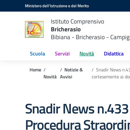
Vai ai contenuti
Vai al menu di navigazione
Vai al footer
Ministero dell'Istruzione e del Merito
Istituto Comprensivo
Bricherasio
Bibiana - Bricherasio - Campig
Scuola
Servizi
Novità
Didattica
Home
Notizie &
Snadir News n.433
Novità
Avvisi
cortesemente ai doc
Snadir News n.433
Procedura Straordi