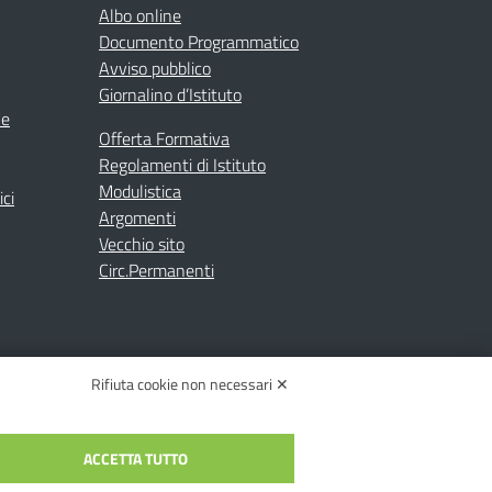
Albo online
Documento Programmatico
Avviso pubblico
Giornalino d’Istituto
ne
Offerta Formativa
Regolamenti di Istituto
Modulistica
ici
Argomenti
Vecchio sito
Circ.Permanenti
Rifiuta cookie non necessari ✕
ACCETTA TUTTO
C.: toic84200d@pec.istruzione.it