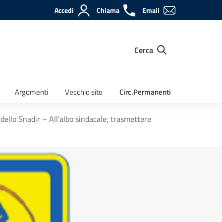
Accedi
Chiama
Email
Cerca
Argomenti
Vecchio sito
Circ.Permanenti
dello Snadir – All’albo sindacale; trasmettere