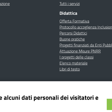
azione
Tutti i servizi
Didattica
Offerta Formativa
Protocollo accoglienza Inclusio
Percorsi Didattici
Buone pratiche
Progetti finanziati da Enti Pubbl
Attuazione Misure PNRR
I progetti delle classi
Elenco materiale
Libri di testo
cy
Dichiarazione di accessibilità
Contatti
Note Legali
 alcuni dati personali dei visitatori e
Istituto Comprensivo Bricherasio
Bricherasio (TO) | P.E.O.: toic84200d@istruzione.it | P.E.