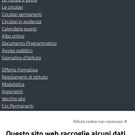
Le circolari
Circolari permanenti
Circolari in evidenza
Calendario eventi
Albo online
Documento Programmatico
Avviso pubblico
Giornalino d’Istituto
Offerta Formativa
Regolamenti di Istituto
Modulistica
Argomenti
Vecchio sito
Circ.Permanenti
Rifiuta cookie non necessari ✕
Amministrazione Trasparente
Albo online
Privacy Policy
Dichiarazione di accessibilità
Contatti
Note Legali
Questo sito web raccoglie alcuni dati