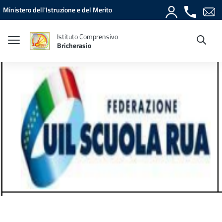
Vai ai contenuti
Vai al menu di navigazione
Vai al footer
Ministero dell'Istruzione e del Merito
Istituto Comprensivo
Bricherasio