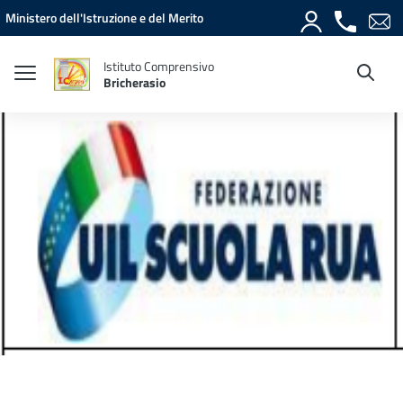
Vai ai contenuti
Vai al menu di navigazione
Vai al footer
Ministero dell'Istruzione e del Merito
Istituto Comprensivo
Bricherasio