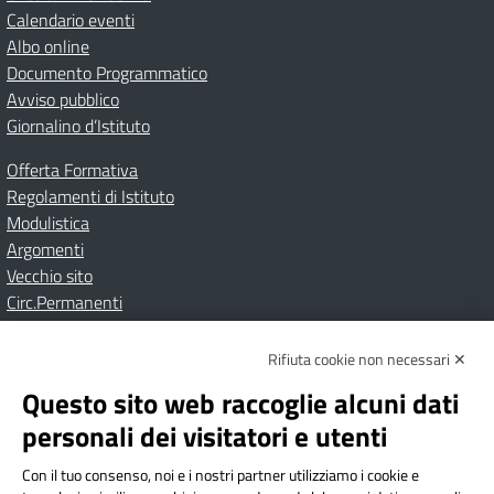
Calendario eventi
Albo online
Documento Programmatico
Avviso pubblico
Giornalino d’Istituto
Offerta Formativa
Regolamenti di Istituto
Modulistica
Argomenti
Vecchio sito
Circ.Permanenti
Rifiuta cookie non necessari ✕
Amministrazione Trasparente
Albo online
Privacy Policy
Dichiarazione di accessibilità
Contatti
Note Legali
Questo sito web raccoglie alcuni dati
personali dei visitatori e utenti
Con il tuo consenso, noi e i nostri partner utilizziamo i cookie e
Istituto Comprensivo Bricherasio