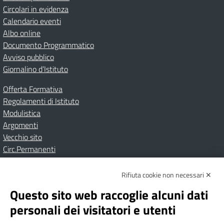
Circolari in evidenza
Calendario eventi
Albo online
Documento Programmatico
Avviso pubblico
Giornalino d’Istituto
Offerta Formativa
Regolamenti di Istituto
Modulistica
Argomenti
Vecchio sito
Circ.Permanenti
Rifiuta cookie non necessari ✕
Amministrazione Trasparente
Albo online
Privacy Policy
Dichiarazione di accessibilità
Contatti
Note Legali
Questo sito web raccoglie alcuni dati
personali dei visitatori e utenti