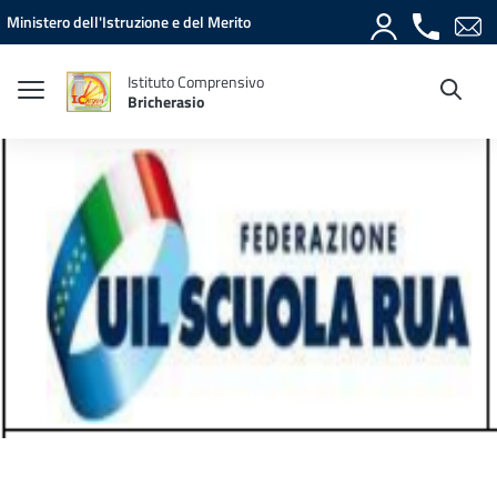
Vai ai contenuti
Vai al menu di navigazione
Vai al footer
Ministero dell'Istruzione e del Merito
Istituto Comprensivo
Bricherasio