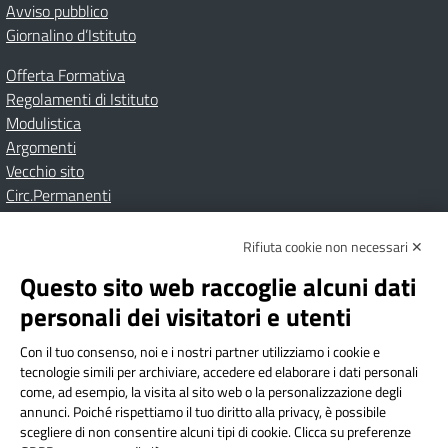
Avviso pubblico
Giornalino d’Istituto
Offerta Formativa
Regolamenti di Istituto
Modulistica
Argomenti
Vecchio sito
Circ.Permanenti
Rifiuta cookie non necessari ✕
Amministrazione Trasparente
Albo online
Privacy Policy
Dichiarazione di accessibilità
Contatti
Note Legali
Questo sito web raccoglie alcuni dati
personali dei visitatori e utenti
Con il tuo consenso, noi e i nostri partner utilizziamo i cookie e
Istituto Comprensivo Bricherasio
tecnologie simili per archiviare, accedere ed elaborare i dati personali
Via Cesare Bollea n. 3 - 10064 Bricherasio (TO) | P.E.O.:
come, ad esempio, la visita al sito web o la personalizzazione degli
toic84200d@istruzione.it | P.E.C.:
annunci. Poiché rispettiamo il tuo diritto alla privacy, è possibile
scegliere di non consentire alcuni tipi di cookie. Clicca su preferenze
toic84200d@pec.istruzione.it