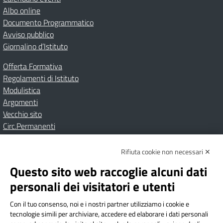
Albo online
Documento Programmatico
Avviso pubblico
Giornalino d’Istituto
Offerta Formativa
Regolamenti di Istituto
Modulistica
Argomenti
Vecchio sito
Circ.Permanenti
Rifiuta cookie non necessari ✕
Amministrazione Trasparente
Albo online
Privacy Policy
Dichiarazione di accessibilità
Contatti
Note Legali
Questo sito web raccoglie alcuni dati
personali dei visitatori e utenti
Con il tuo consenso, noi e i nostri partner utilizziamo i cookie e
Istituto Comprensivo Bricherasio
tecnologie simili per archiviare, accedere ed elaborare i dati personali
Via Cesare Bollea n. 3 - 10064 Bricherasio (TO) | P.E.O.: