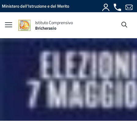
Vai ai contenuti
Vai al menu di navigazione
Vai al footer
Ministero dell'Istruzione e del Merito
Istituto Comprensivo
Bricherasio