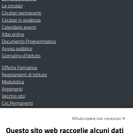
Le circolari
Circolari permanenti
Circolari in evidenza
Calendario eventi
Albo online
Documento Programmatico
Avviso pubblico
Giornalino d’Istituto
Offerta Formativa
Regolamenti di Istituto
Modulistica
Argomenti
Vecchio sito
Circ.Permanenti
Rifiuta cookie non necessari ✕
Amministrazione Trasparente
Albo online
Privacy Policy
Dichiarazione di accessibilità
Contatti
Note Legali
Questo sito web raccoglie alcuni dati