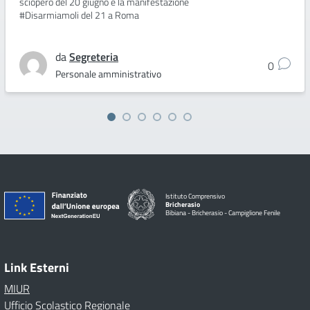
sciopero del 20 giugno e la manifestazione
#Disarmiamoli del 21 a Roma
da
Segreteria
0
Personale amministrativo
Istituto Comprensivo
Bricherasio
Bibiana - Bricherasio - Campiglione Fenile
Link Esterni
MIUR
Ufficio Scolastico Regionale