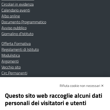
Circolari in evidenza
Calendario eventi
Albo online
Documento Programmatico
Avviso pubblico
Giornalino d’Istituto
Offerta Formativa
Regolamenti di Istituto
Modulistica
Argomenti
Vecchio sito
Circ.Permanenti
Rifiuta cookie non necessari ✕
Amministrazione Trasparente
Albo online
Privacy Policy
Dichiarazione di accessibilità
Contatti
Note Legali
Questo sito web raccoglie alcuni dati
personali dei visitatori e utenti