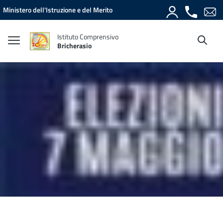
Vai ai contenuti
Vai al menu di navigazione
Vai al footer
Ministero dell'Istruzione e del Merito
Istituto Comprensivo
Bricherasio