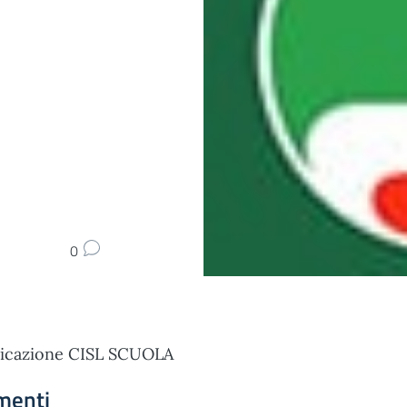
0
cazione CISL SCUOLA
menti