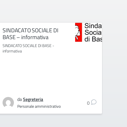
SINDACATO SOCIALE DI
[IN
BASE – informativa
E IN
PER
SINDACATO SOCIALE DI BASE -
ATA
informativa
[INFOR
RSU 2
ATA -
da
Segreteria
0
Personale amministrativo