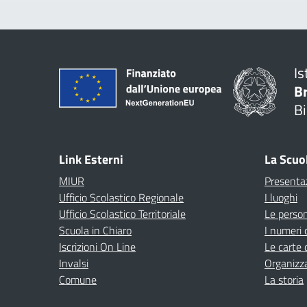
Is
B
Bi
Link Esterni
La Scuo
MIUR
Presenta
Ufficio Scolastico Regionale
I luoghi
Ufficio Scolastico Territoriale
Le perso
Scuola in Chiaro
I numeri 
Iscrizioni On Line
Le carte 
Invalsi
Organizz
Comune
La storia