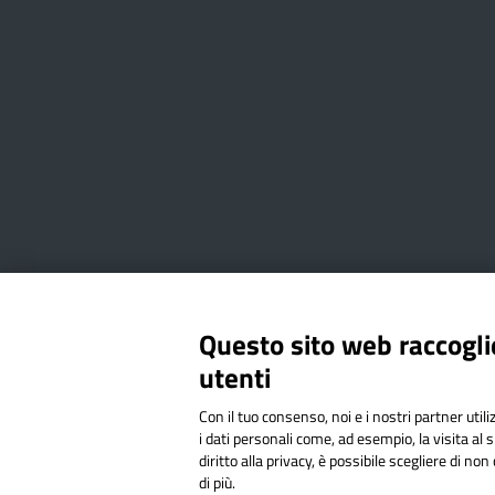
Amministrazione Trasparente
Albo online
Privacy Poli
Questo sito web raccoglie
utenti
Via Cesare Bollea n. 3 - 10064 
Con il tuo consenso, noi e i nostri partner util
Codice Fiscale: 94544620019 | C
i dati personali come, ad esempio, la visita al 
diritto alla privacy, è possibile scegliere di n
di più.