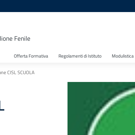
lione Fenile
Offerta Formativa
Regolamenti di Istituto
Modulistica
one CISL SCUOLA
L