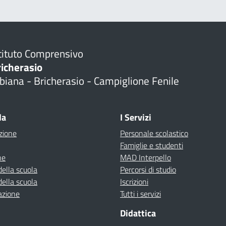
tituto Comprensivo
richerasio
biana - Bricherasio - Campiglione Fenile
la
I Servizi
zione
Personale scolastico
Famiglie e studenti
ne
MAD Interpello
della scuola
Percorsi di studio
della scuola
Iscrizioni
azione
Tutti i servizi
Didattica