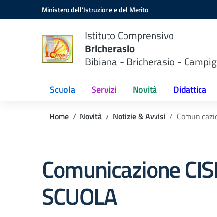
Vai ai contenuti
Vai al menu di navigazione
Vai al footer
Ministero dell'Istruzione e del Merito
Istituto Comprensivo
Bricherasio
Bibiana - Bricherasio - Campig
Scuola
Servizi
Novità
Didattica
Home
Novità
Notizie & Avvisi
Comunicazi
Comunicazione CIS
SCUOLA