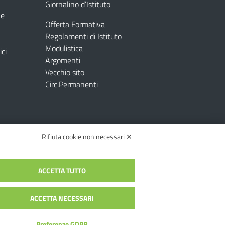
Giornalino d’Istituto
ne
Offerta Formativa
Regolamenti di Istituto
Modulistica
ici
Argomenti
Vecchio sito
Circ.Permanenti
Rifiuta cookie non necessari ✕
ACCETTA TUTTO
C.: toic84200d@pec.istruzione.it
c84200d | Codice Univoco: UFYI9M
ACCETTA NECESSARI
Preferenze GDPR