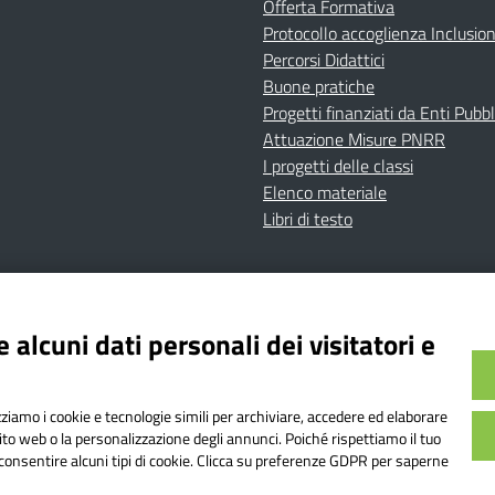
Offerta Formativa
Protocollo accoglienza Inclusio
Percorsi Didattici
Buone pratiche
Progetti finanziati da Enti Pubbl
Attuazione Misure PNRR
I progetti delle classi
Elenco materiale
Libri di testo
cy
Dichiarazione di accessibilità
Contatti
Note Legali
 alcuni dati personali dei visitatori e
Istituto Comprensivo Bricherasio
Bricherasio (TO) | P.E.O.: toic84200d@istruzione.it | P.E.
izziamo i cookie e tecnologie simili per archiviare, accedere ed elaborare
od. Meccanografico: TOIC84200D | Codice IPA: istsc_toi
sito web o la personalizzazione degli annunci. Poiché rispettiamo il tuo
on consentire alcuni tipi di cookie. Clicca su preferenze GDPR per saperne