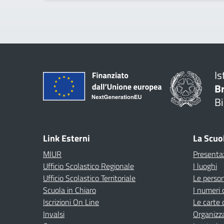
Is
B
Bi
Link Esterni
La Scuo
MIUR
Presenta
Ufficio Scolastico Regionale
I luoghi
Ufficio Scolastico Territoriale
Le perso
Scuola in Chiaro
I numeri 
Iscrizioni On Line
Le carte 
Invalsi
Organizz