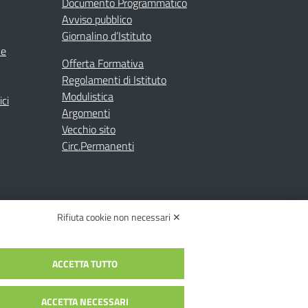
Documento Programmatico
Avviso pubblico
Giornalino d’Istituto
ne
Offerta Formativa
Regolamenti di Istituto
Modulistica
ici
Argomenti
Vecchio sito
Circ.Permanenti
Rifiuta cookie non necessari ✕
ACCETTA TUTTO
C.: toic84200d@pec.istruzione.it
c84200d | Codice Univoco: UFYI9M
ACCETTA NECESSARI