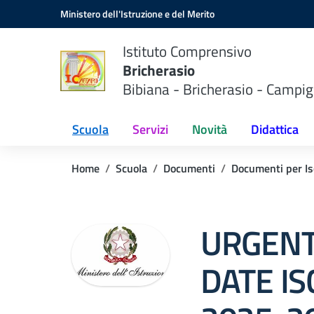
Vai ai contenuti
Vai al menu di navigazione
Vai al footer
Ministero dell'Istruzione e del Merito
Istituto Comprensivo
Bricherasio
Bibiana - Bricherasio - Campig
Scuola
Servizi
Novità
Didattica
Home
Scuola
Documenti
Documenti per Isc
URGENT
DATE IS