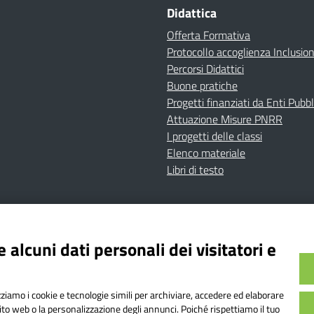
Didattica
Offerta Formativa
Protocollo accoglienza Inclusio
Percorsi Didattici
Buone pratiche
Progetti finanziati da Enti Pubbl
Attuazione Misure PNRR
I progetti delle classi
Elenco materiale
Libri di testo
cy
Dichiarazione di accessibilità
Contatti
Note Legali
 alcuni dati personali dei visitatori e
Istituto Comprensivo Bricherasio
Bricherasio (TO) | P.E.O.: toic84200d@istruzione.it | P.E.
izziamo i cookie e tecnologie simili per archiviare, accedere ed elaborare
od. Meccanografico: TOIC84200D | Codice IPA: istsc_toi
sito web o la personalizzazione degli annunci. Poiché rispettiamo il tuo