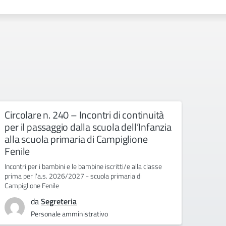
Circolare n. 240 – Incontri di continuità
Circ.
per il passaggio dalla scuola dell’Infanzia
Scuol
alla scuola primaria di Campiglione
primo
Fenile
per 
Incontri per i bambini e le bambine iscritti/e alla classe
Proroga
prima per l'a.s. 2026/2027 - scuola primaria di
Scuole 
Campiglione Fenile
2026/
da
Segreteria
Personale amministrativo