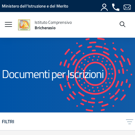
Vai ai contenuti
Vai al menu di navigazione
Vai al footer
Ministero dell'Istruzione e del Merito
Istituto Comprensivo
Bricherasio
Documenti per Iscrizioni
FILTRI