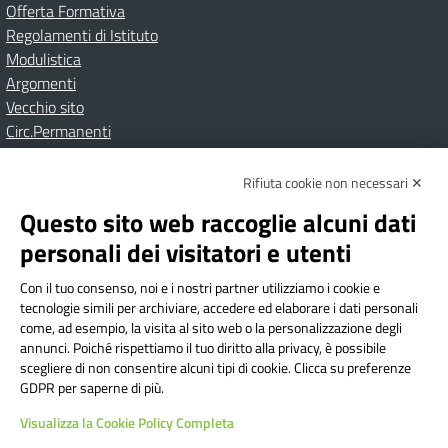
Offerta Formativa
Regolamenti di Istituto
Modulistica
Argomenti
Vecchio sito
Circ.Permanenti
Rifiuta cookie non necessari ✕
Amministrazione Trasparente
Albo online
Privacy Policy
Dichiarazione di accessibilità
Contatti
Note Legali
Questo sito web raccoglie alcuni dati
personali dei visitatori e utenti
Con il tuo consenso, noi e i nostri partner utilizziamo i cookie e
Istituto Comprensivo Bricherasio
tecnologie simili per archiviare, accedere ed elaborare i dati personali
Via Cesare Bollea n. 3 - 10064 Bricherasio (TO) | P.E.O.:
come, ad esempio, la visita al sito web o la personalizzazione degli
toic84200d@istruzione.it | P.E.C.:
annunci. Poiché rispettiamo il tuo diritto alla privacy, è possibile
scegliere di non consentire alcuni tipi di cookie. Clicca su preferenze
toic84200d@pec.istruzione.it
GDPR per saperne di più.
Codice Fiscale: 94544620019 | Cod. Meccanografico:
Visualizza la Cookie Policy Completa
TOIC84200D | Codice IPA: istsc_toic84200d | Codice