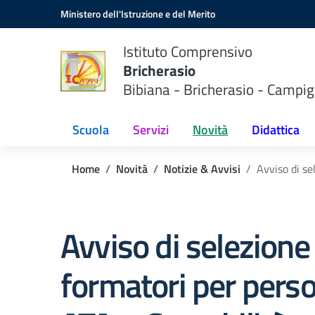
Vai ai contenuti
Vai al menu di navigazione
Vai al footer
Ministero dell'Istruzione e del Merito
Istituto Comprensivo
Bricherasio
Bibiana - Bricherasio - Campig
Scuola
Servizi
Novità
Didattica
Home
Novità
Notizie & Avvisi
Avviso di s
Avviso di selezione
formatori per pers