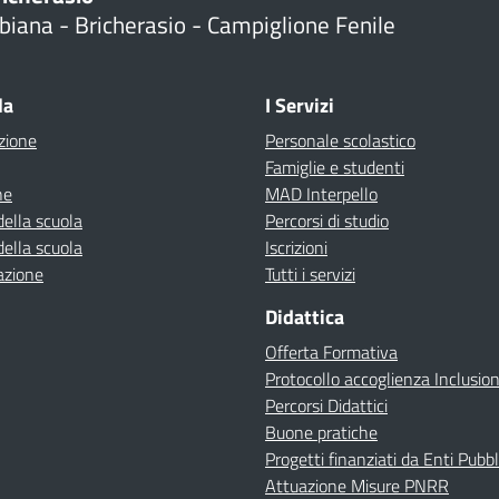
biana - Bricherasio - Campiglione Fenile
la
I Servizi
zione
Personale scolastico
Famiglie e studenti
ne
MAD Interpello
della scuola
Percorsi di studio
della scuola
Iscrizioni
azione
Tutti i servizi
Didattica
Offerta Formativa
Protocollo accoglienza Inclusio
Percorsi Didattici
Buone pratiche
Progetti finanziati da Enti Pubbl
Attuazione Misure PNRR