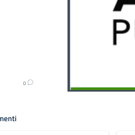
0
menti