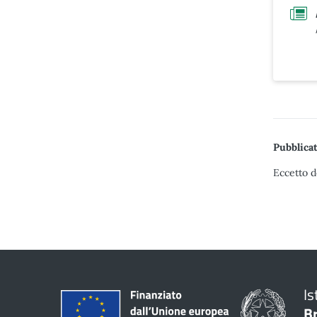
Pubblicat
Eccetto d
Is
B