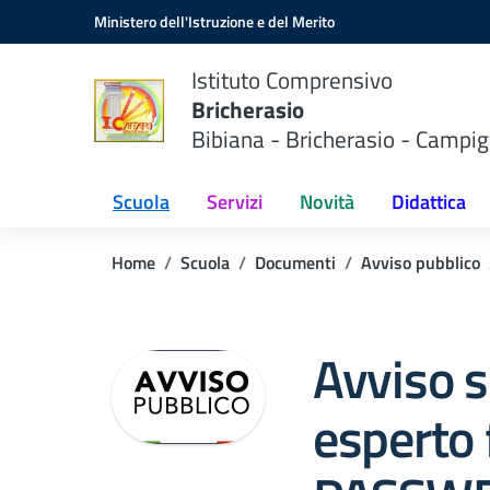
Vai ai contenuti
Vai al menu di navigazione
Vai al footer
Ministero dell'Istruzione e del Merito
Istituto Comprensivo
Bricherasio
Bibiana - Bricherasio - Campig
Scuola
Servizi
Novità
Didattica
Home
Scuola
Documenti
Avviso pubblico
Avviso s
esperto