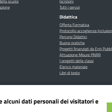
della scuola
Iscrizioni
azione
Tutti i servizi
Didattica
Offerta Formativa
Protocollo accoglienza Inclusio
Percorsi Didattici
Buone pratiche
Progetti finanziati da Enti Pubbl
Attuazione Misure PNRR
I progetti delle classi
Elenco materiale
Libri di testo
cy
Dichiarazione di accessibilità
Contatti
Note Legali
 alcuni dati personali dei visitatori e
Istituto Comprensivo Bricherasio