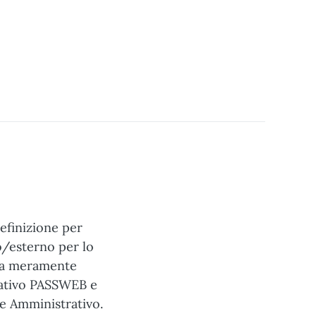
definizione per
o/esterno per lo
era meramente
cativo PASSWEB e
te Amministrativo.