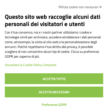
Rifiuta cookie non necessari ✕
Amministrazione Trasparente
Albo online
Privacy Policy
Dichiarazione di accessibilità
Contatti
Note Legali
Questo sito web raccoglie alcuni dati
personali dei visitatori e utenti
Con il tuo consenso, noi e i nostri partner utilizziamo i cookie e
Istituto Comprensivo Bricherasio
tecnologie simili per archiviare, accedere ed elaborare i dati personali
Via Cesare Bollea n. 3 - 10064 Bricherasio (TO) | P.E.O.:
come, ad esempio, la visita al sito web o la personalizzazione degli
toic84200d@istruzione.it | P.E.C.:
annunci. Poiché rispettiamo il tuo diritto alla privacy, è possibile
scegliere di non consentire alcuni tipi di cookie. Clicca su preferenze
toic84200d@pec.istruzione.it
GDPR per saperne di più.
Codice Fiscale: 94544620019 | Cod. Meccanografico:
Visualizza la Cookie Policy Completa
TOIC84200D | Codice IPA: istsc_toic84200d | Codice
Univoco: UFYI9M
ACCETTA TUTTO
Sito web realizzato da AVVALE SPA
|
Concept & Design by
ACCETTA NECESSARI
Designers Italia
Preferenze GDPR