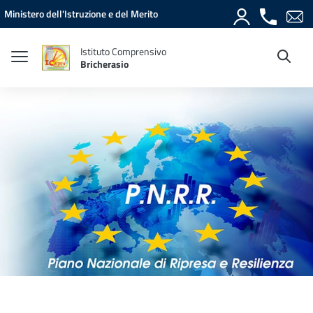
Vai ai contenuti
Vai al menu di navigazione
Vai al footer
Ministero dell'Istruzione e del Merito
Istituto Comprensivo
Bricherasio