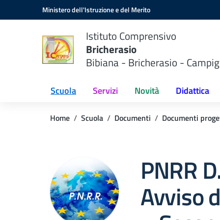
Vai ai contenuti
Vai al menu di navigazione
Vai al footer
Ministero dell'Istruzione e del Merito
Istituto Comprensivo
Bricherasio
Bibiana - Bricherasio - Campig
Scuola
Servizi
Novità
Didattica
Home
Scuola
Documenti
Documenti proge
PNRR D.
Avviso d