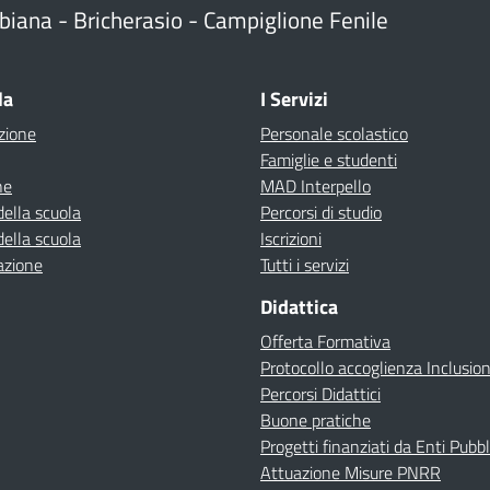
biana - Bricherasio - Campiglione Fenile
la
I Servizi
zione
Personale scolastico
Famiglie e studenti
ne
MAD Interpello
della scuola
Percorsi di studio
della scuola
Iscrizioni
azione
Tutti i servizi
Didattica
Offerta Formativa
Protocollo accoglienza Inclusio
Percorsi Didattici
Buone pratiche
Progetti finanziati da Enti Pubbl
Attuazione Misure PNRR