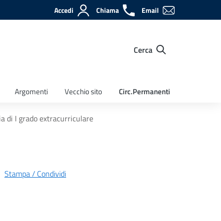
Accedi
Chiama
Email
Cerca
Argomenti
Vecchio sito
Circ.Permanenti
 di I grado extracurriculare
Stampa / Condividi