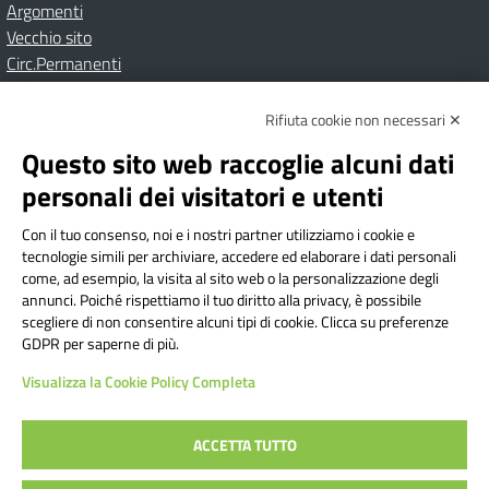
Argomenti
Vecchio sito
Circ.Permanenti
Rifiuta cookie non necessari ✕
Amministrazione Trasparente
Albo online
Privacy Policy
Dichiarazione di accessibilità
Contatti
Note Legali
Questo sito web raccoglie alcuni dati
personali dei visitatori e utenti
Con il tuo consenso, noi e i nostri partner utilizziamo i cookie e
Istituto Comprensivo Bricherasio
tecnologie simili per archiviare, accedere ed elaborare i dati personali
Via Cesare Bollea n. 3 - 10064 Bricherasio (TO) | P.E.O.:
come, ad esempio, la visita al sito web o la personalizzazione degli
toic84200d@istruzione.it | P.E.C.:
annunci. Poiché rispettiamo il tuo diritto alla privacy, è possibile
scegliere di non consentire alcuni tipi di cookie. Clicca su preferenze
toic84200d@pec.istruzione.it
GDPR per saperne di più.
Codice Fiscale: 94544620019 | Cod. Meccanografico:
Visualizza la Cookie Policy Completa
TOIC84200D | Codice IPA: istsc_toic84200d | Codice
Univoco: UFYI9M
ACCETTA TUTTO
Sito web realizzato da AVVALE SPA
|
Concept & Design by