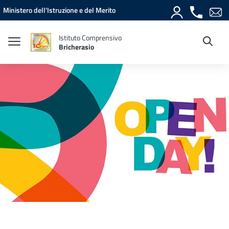
Vai ai contenuti
Vai al menu di navigazione
Vai al footer
Ministero dell'Istruzione e del Merito
Istituto Comprensivo
Bricherasio